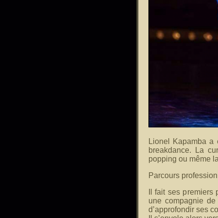
Lionel Kapamba a c
breakdance. La cur
popping ou même l
Parcours profession
Il fait ses premier
une compagnie de d
d’approfondir ses c