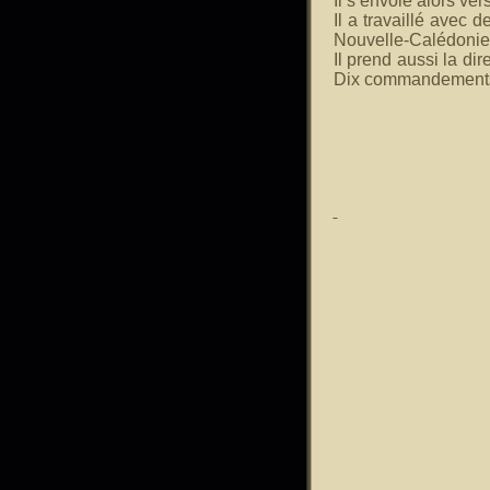
Il s’envole alors v
Il a travaillé ave
Nouvelle-Calédonie,
Il prend aussi la di
Dix commandements 