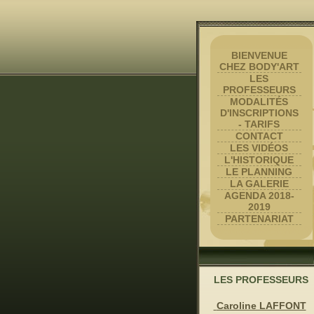
BIENVENUE
CHEZ BODY'ART
LES
PROFESSEURS
MODALITÉS
D'INSCRIPTIONS
- TARIFS
CONTACT
LES VIDÉOS
L'HISTORIQUE
LE PLANNING
LA GALERIE
AGENDA 2018-
2019
PARTENARIAT
LES PROFESSEURS
Caroline LAFFONT