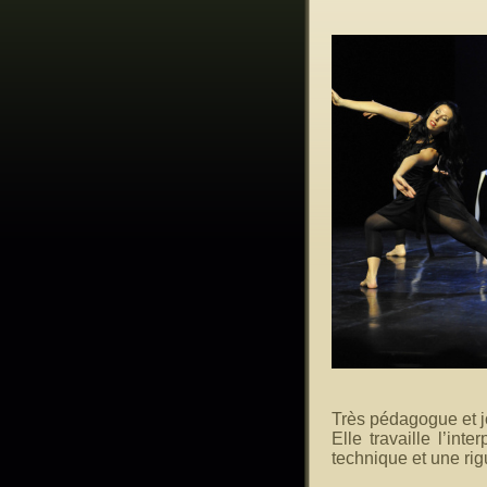
Très pédagogue et j
Elle travaille l’inte
technique et une rig