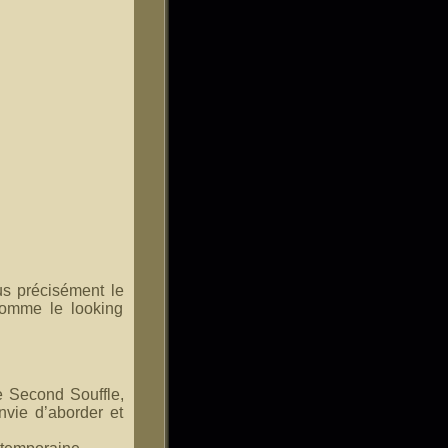
s précisément le
comme le looking
e Second Souffle,
nvie d’aborder et