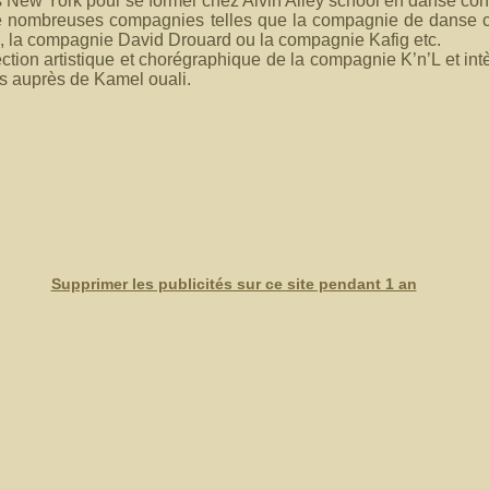
ers New York pour se former chez Alvin Ailey school en danse co
c de nombreuses compagnies telles que la compagnie de danse
 la compagnie David Drouard ou la compagnie Kafig etc.
rection artistique et chorégraphique de la compagnie K’n’L et int
auprès de Kamel ouali.
Supprimer les publicités sur ce site pendant 1 an