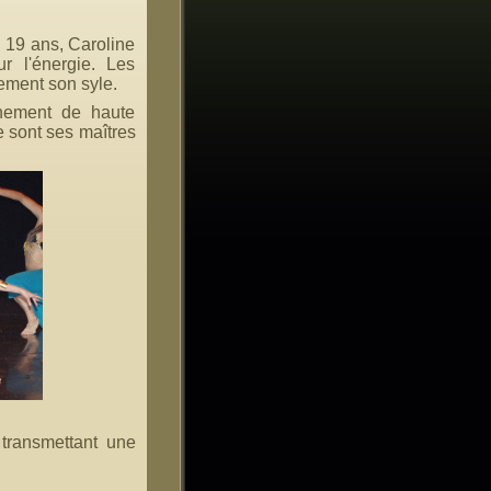
 19 ans, Caroline
r l'énergie. Les
rement son syle.
gnement de haute
me sont ses maîtres
 transmettant une